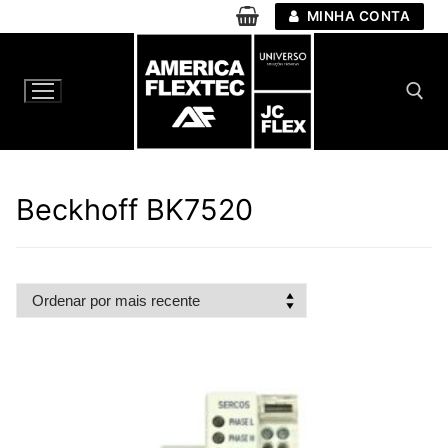
Pular
MINHA CONTA
para
o
conteúdo
Pesquisar por:
Beckhoff BK7520