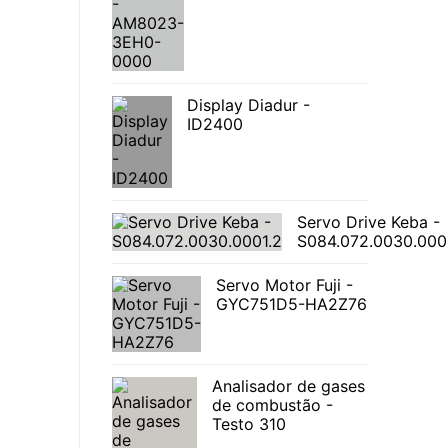
Display Diadur -
ID2400
Servo Drive Keba -
S084.072.0030.000
Servo Motor Fuji -
GYC751D5-HA2Z76
Analisador de gases
de combustão -
Testo 310