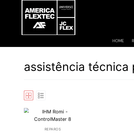
Pular
para
o
conteúdo
HOME
assistência técnica 
REPAROS