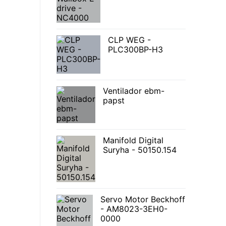
CLP WEG -
PLC300BP-H3
Ventilador ebm-
papst
Manifold Digital
Suryha - 50150.154
Servo Motor Beckhoff
- AM8023-3EH0-
0000