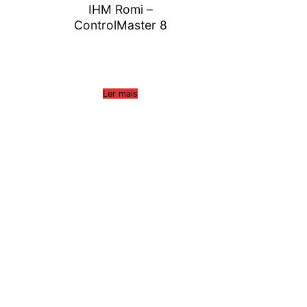
IHM Romi –
ControlMaster 8
Ler mais