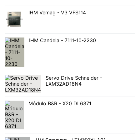
IHM Vemag - V3 VFS114
IHM Candela - 7111-10-2230
Servo Drive Schneider -
LXM32AD18N4
Módulo B&R - X20 DI 6371
IHM Samsung - LTM150XI-A01