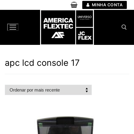
Pular
MINHA CONTA
para
o
conteúdo
Pesquisar por:
apc lcd console 17