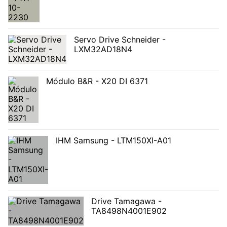
Servo Drive Schneider -
LXM32AD18N4
Módulo B&R - X20 DI 6371
IHM Samsung - LTM150XI-A01
Drive Tamagawa -
TA8498N4001E902