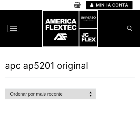
Pular
MINHA CONTA
para
o
conteúdo
Pesquisar por:
apc ap5201 original