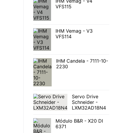
IHM Vemag - V4
VFS115
IHM Vemag - V3
VFS114
IHM Candela - 7111-10-
2230
Servo Drive
Schneider -
LXM32AD18N4
Módulo B&R - X20 DI
6371