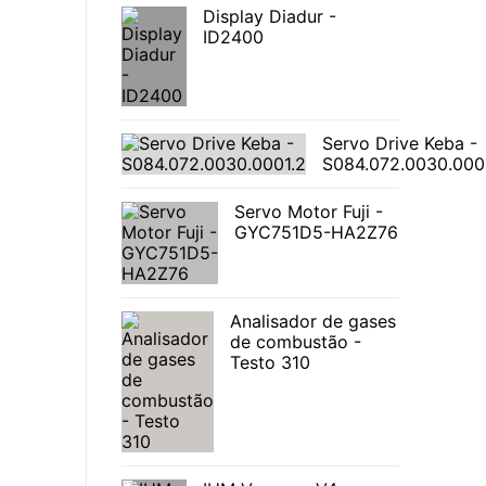
Display Diadur -
ID2400
Servo Drive Keba -
S084.072.0030.000
Servo Motor Fuji -
GYC751D5-HA2Z76
Analisador de gases
de combustão -
Testo 310