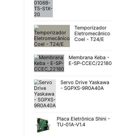
Temporizador
Eletromecânico
Coel - T24/E
Membrana Keba -
E-SP-CCEC/22180
Servo Drive Yaskawa
- SGPXS-9R0A40A
Placa Eletrônica Shini -
TU-01A-V1.4