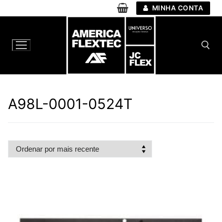
Pular
MINHA CONTA
para
o
conteúdo
Pesquisar por:
A98L-0001-0524T