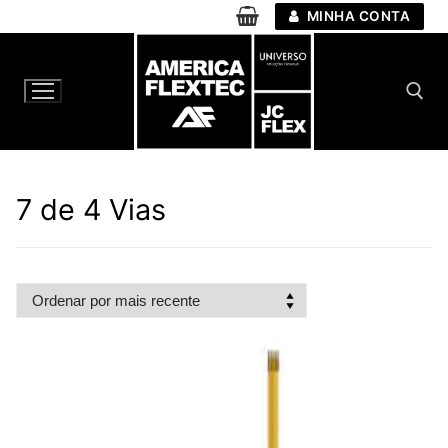
Pular
MINHA CONTA
para
o
conteúdo
Pesquisar por:
7 de 4 Vias