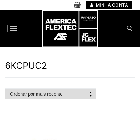
Pular
MINHA CONTA
para
o
conteúdo
Pesquisar por:
6KCPUC2