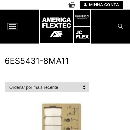
Pular
MINHA CONTA
para
o
conteúdo
Pesquisar por:
6ES5431-8MA11