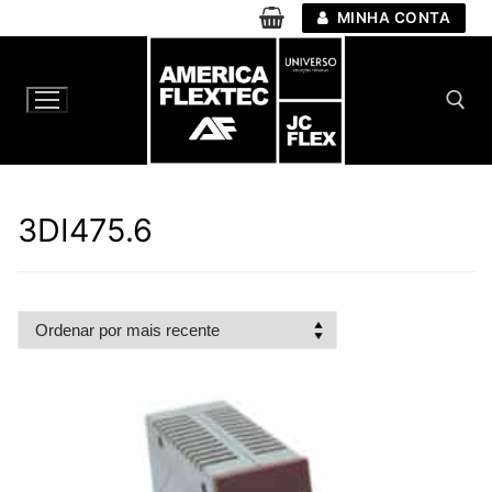
Pular
MINHA CONTA
para
o
conteúdo
Pesquisar por:
3DI475.6