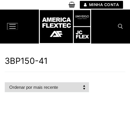
Pular
MINHA CONTA
para
o
conteúdo
Pesquisar por:
3BP150-41