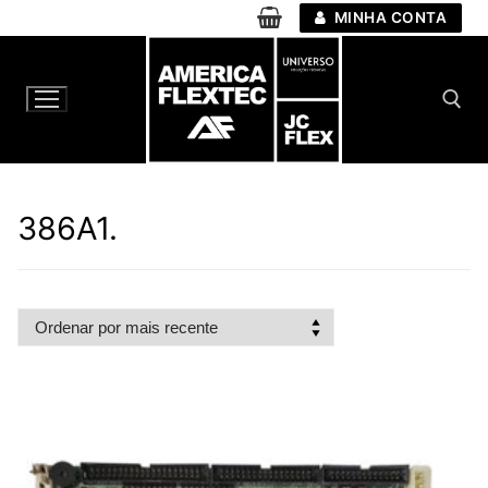
Pular
MINHA CONTA
para
o
conteúdo
Pesquisar por:
386A1.