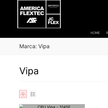
Pular
para
o
conteúdo
HOME
Marca:
Vipa
Vipa