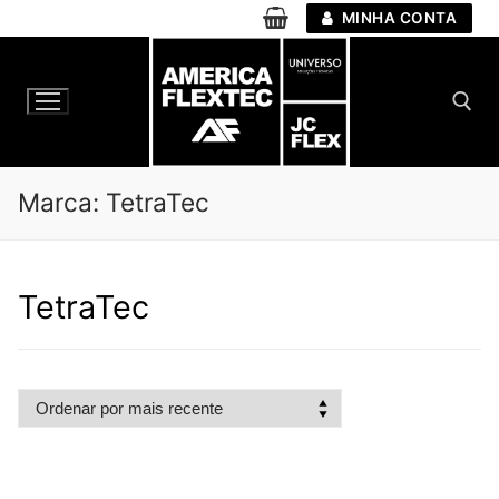
Pular
MINHA CONTA
para
o
conteúdo
Pesquisar por:
Marca:
TetraTec
TetraTec