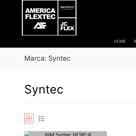
Pular
para
o
conteúdo
HOME
Marca:
Syntec
Syntec