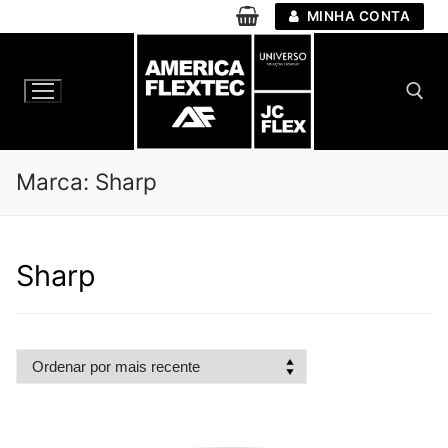
Pular
MINHA CONTA
para
o
conteúdo
Pesquisar por:
Marca:
Sharp
Sharp