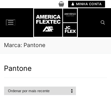
Pular
MINHA CONTA
para
o
conteúdo
Pesquisar por:
Marca:
Pantone
Pantone