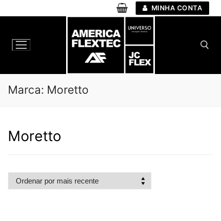
Pular
MINHA CONTA
para
o
conteúdo
Pesquisar por:
Marca:
Moretto
Moretto