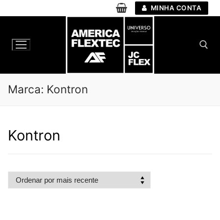
Pular
MINHA CONTA
para
o
conteúdo
Pesquisar por:
Marca:
Kontron
Kontron