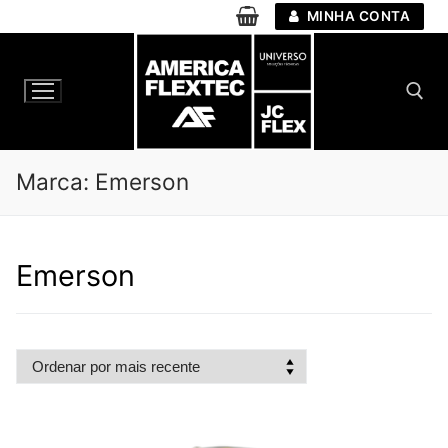
Pular
MINHA CONTA
para
o
conteúdo
Pesquisar por:
Marca:
Emerson
Emerson