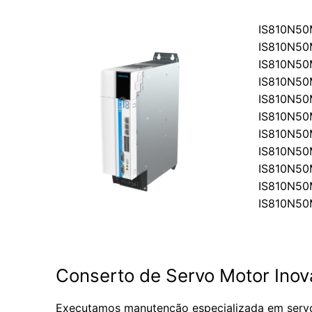
IS810N5
IS810N50
IS810N5
IS810N50
IS810N50
IS810N50
IS810N50
IS810N50
IS810N50
IS810N50
IS810N50
Conserto de Servo Motor Ino
Executamos manutenção especializada em serv