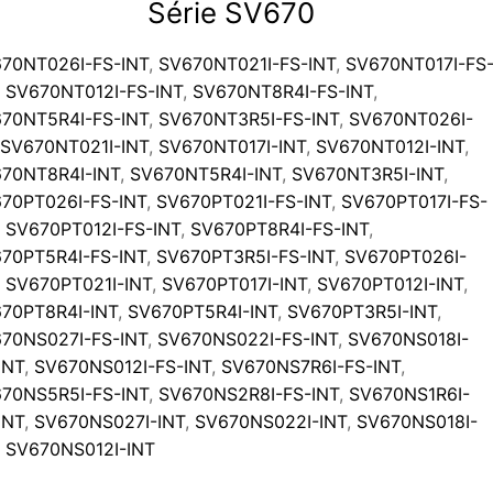
Série SV670
70NT026I-FS-INT
,
SV670NT021I-FS-INT
,
SV670NT017I-FS
,
SV670NT012I-FS-INT
,
SV670NT8R4I-FS-INT
,
70NT5R4I-FS-INT
,
SV670NT3R5I-FS-INT
,
SV670NT026I-
SV670NT021I-INT
,
SV670NT017I-INT
,
SV670NT012I-INT
,
70NT8R4I-INT
,
SV670NT5R4I-INT
,
SV670NT3R5I-INT
,
70PT026I-FS-INT
,
SV670PT021I-FS-INT
,
SV670PT017I-FS-
,
SV670PT012I-FS-INT
,
SV670PT8R4I-FS-INT
,
70PT5R4I-FS-INT
,
SV670PT3R5I-FS-INT
,
SV670PT026I-
,
SV670PT021I-INT
,
SV670PT017I-INT
,
SV670PT012I-INT
,
70PT8R4I-INT
,
SV670PT5R4I-INT
,
SV670PT3R5I-INT
,
70NS027I-FS-INT
,
SV670NS022I-FS-INT
,
SV670NS018I-
INT
,
SV670NS012I-FS-INT
,
SV670NS7R6I-FS-INT
,
70NS5R5I-FS-INT
,
SV670NS2R8I-FS-INT
,
SV670NS1R6I-
INT
,
SV670NS027I-INT
,
SV670NS022I-INT
,
SV670NS018I-
,
SV670NS012I-INT