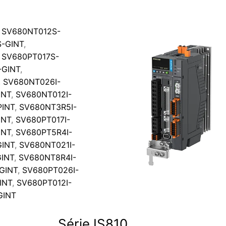
,
SV680NT012S-
-GINT
,
,
SV680PT017S-
-GINT
,
,
SV680NT026I-
INT
,
SV680NT012I-
PINT
,
SV680NT3R5I-
INT
,
SV680PT017I-
INT
,
SV680PT5R4I-
GINT
,
SV680NT021I-
INT
,
SV680NT8R4I-
GINT
,
SV680PT026I-
INT
,
SV680PT012I-
GINT
Série IS810