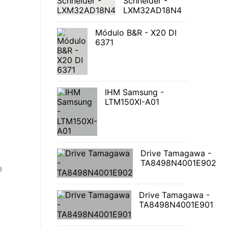
Schneider -
LXM32AD18N4
Módulo B&R - X20 DI
6371
IHM Samsung -
LTM150XI-A01
Drive Tamagawa -
TA8498N4001E902
Drive Tamagawa -
TA8498N4001E901