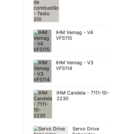
IHM Vemag - V4
VFS115
IHM Vemag - V3
VFS114
IHM Candela - 7111-10-
2230
Servo Drive