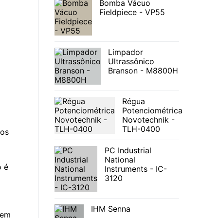
Bomba Vácuo
Fieldpiece - VP55
Limpador
Ultrassônico
Branson - M8800H
Régua
Potenciométrica
Novotechnik -
TLH-0400
mos
PC Industrial
National
o é
Instruments - IC-
3120
IHM Senna
 em