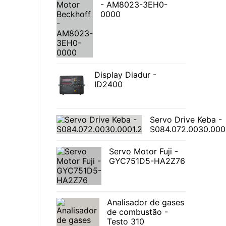
- AM8023-3EH0-
0000
Display Diadur -
ID2400
Servo Drive Keba -
S084.072.0030.000
Servo Motor Fuji -
GYC751D5-HA2Z76
Analisador de gases
de combustão -
Testo 310