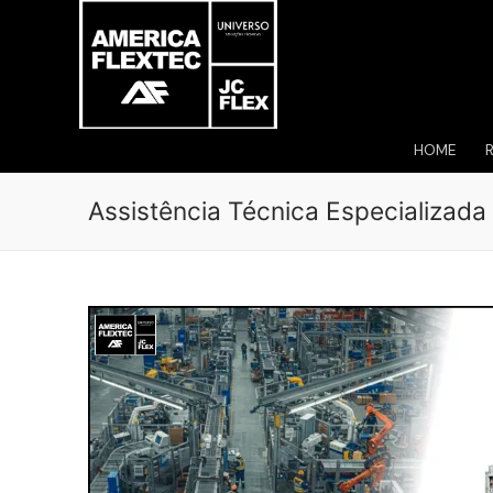
Pular
para
o
conteúdo
HOME
Assistência Técnica Especializad