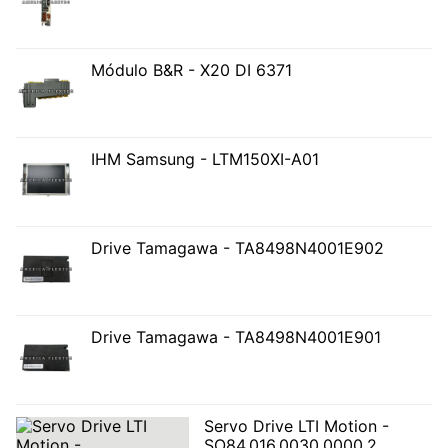
Módulo B&R - X20 DI 6371
IHM Samsung - LTM150XI-A01
Drive Tamagawa - TA8498N4001E902
Drive Tamagawa - TA8498N4001E901
Servo Drive LTI Motion -
SO84.016.0030.0000.2