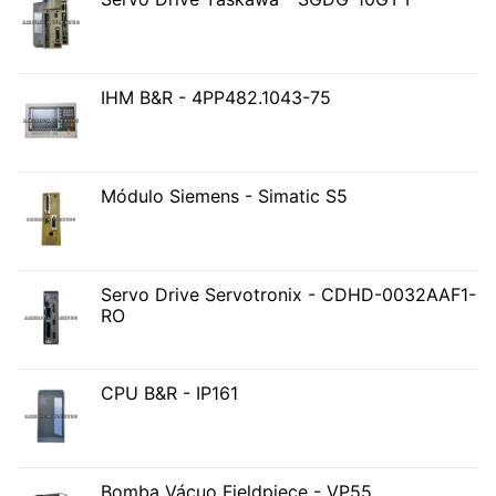
IHM B&R - 4PP482.1043-75
Módulo Siemens - Simatic S5
Servo Drive Servotronix - CDHD-0032AAF1-
RO
CPU B&R - IP161
Bomba Vácuo Fieldpiece - VP55