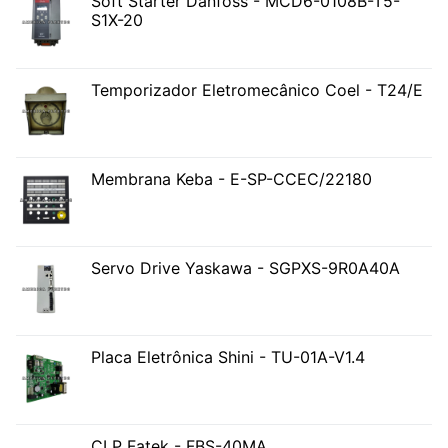
Soft Starter Danfoss - MCD6-0108B-T5-
S1X-20
Temporizador Eletromecânico Coel - T24/E
Membrana Keba - E-SP-CCEC/22180
Servo Drive Yaskawa - SGPXS-9R0A40A
Placa Eletrônica Shini - TU-01A-V1.4
CLP Fatek - FBS-40MA