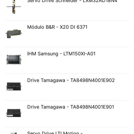
Servo Drive Schneider - LXM32AD18N4
Módulo B&R - X20 DI 6371
IHM Samsung - LTM150XI-A01
Drive Tamagawa - TA8498N4001E902
Drive Tamagawa - TA8498N4001E901
Servo Drive LTI Motion -