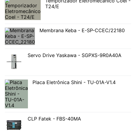
Temporizador Eletromecânico Coel -
T24/E
Membrana Keba - E-SP-CCEC/22180
Servo Drive Yaskawa - SGPXS-9R0A40A
Placa Eletrônica Shini - TU-01A-V1.4
CLP Fatek - FBS-40MA