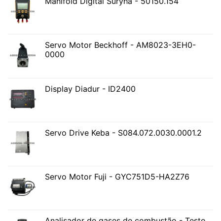
Manifold Digital Suryha - 50150.154
Servo Motor Beckhoff - AM8023-3EH0-
0000
Display Diadur - ID2400
Servo Drive Keba - S084.072.0030.0001.2
Servo Motor Fuji - GYC751D5-HA2Z76
Analisador de gases de combustão - Testo