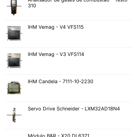
310
IHM Vemag - V4 VFS115
IHM Vemag - V3 VFS114
IHM Candela - 7111-10-2230
Servo Drive Schneider - LXM32AD18N4
Módulo B&R - X20 DI 6371