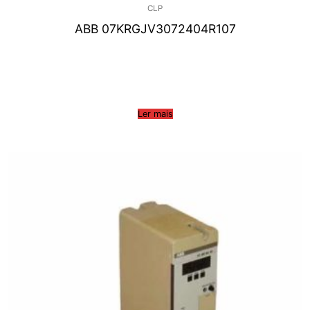
CLP
ABB 07KRGJV3072404R107
Ler mais