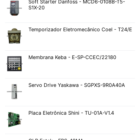
Soft Starter Danfoss - MCD6-0108B-T5-
S1X-20
Temporizador Eletromecânico Coel - T24/E
Membrana Keba - E-SP-CCEC/22180
Servo Drive Yaskawa - SGPXS-9R0A40A
Placa Eletrônica Shini - TU-01A-V1.4