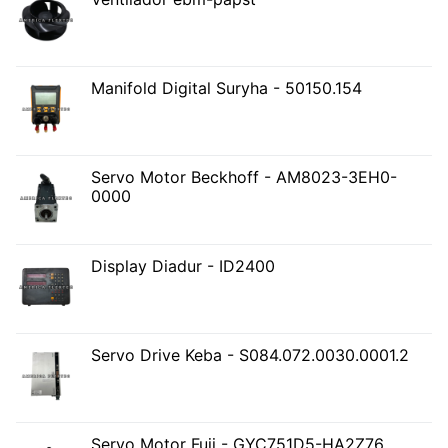
Manifold Digital Suryha - 50150.154
Servo Motor Beckhoff - AM8023-3EH0-
0000
Display Diadur - ID2400
Servo Drive Keba - S084.072.0030.0001.2
Servo Motor Fuji - GYC751D5-HA2Z76