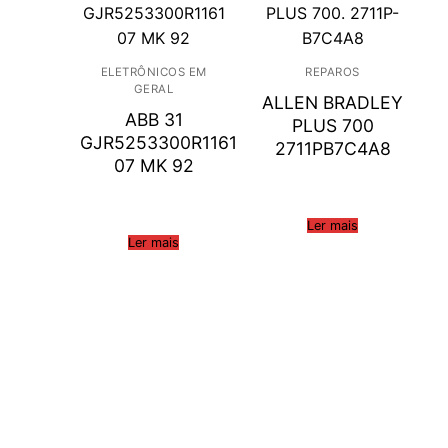
ELETRÔNICOS EM
REPAROS
GERAL
ALLEN BRADLEY
ABB 31
PLUS 700
GJR5253300R1161
2711PB7C4A8
07 MK 92
Ler mais
Ler mais