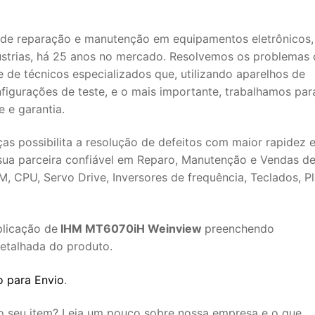
de reparação e manutenção em equipamentos eletrônicos,
ústrias, há 25 anos no mercado. Resolvemos os problemas
 de técnicos especializados que, utilizando aparelhos de
nfigurações de teste, e o mais importante, trabalhamos par
 e garantia.
s possibilita a resolução de defeitos com maior rapidez 
sua parceira confiável em Reparo, Manutenção e Vendas d
, CPU, Servo Drive, Inversores de frequência, Teclados, Pl
plicação de
IHM MT6070iH Weinview
preenchendo
detalhada do produto.
 para Envio
.
 o seu item? Leia um pouco sobre nossa empresa e o que