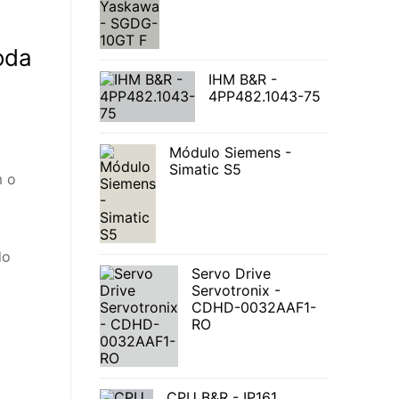
oda
IHM B&R -
4PP482.1043-75
Módulo Siemens -
Simatic S5
m o
do
Servo Drive
Servotronix -
CDHD-0032AAF1-
RO
CPU B&R - IP161