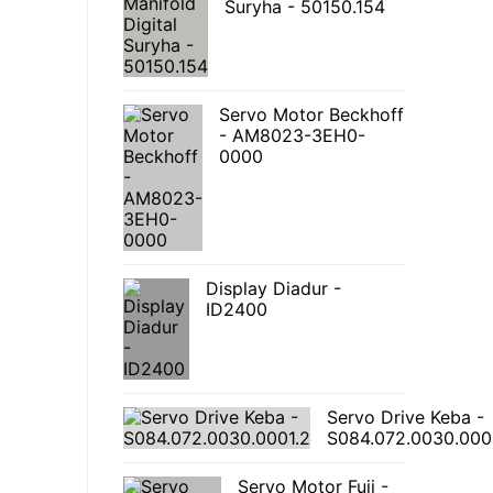
Suryha - 50150.154
Servo Motor Beckhoff
- AM8023-3EH0-
0000
Display Diadur -
ID2400
Servo Drive Keba -
S084.072.0030.000
Servo Motor Fuji -