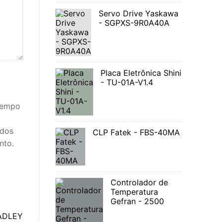
Servo Drive Yaskawa
- SGPXS-9R0A40A
Placa Eletrônica Shini
- TU-01A-V1.4
 tempo
idos
CLP Fatek - FBS-40MA
nto.
Controlador de
Temperatura
Gefran - 2500