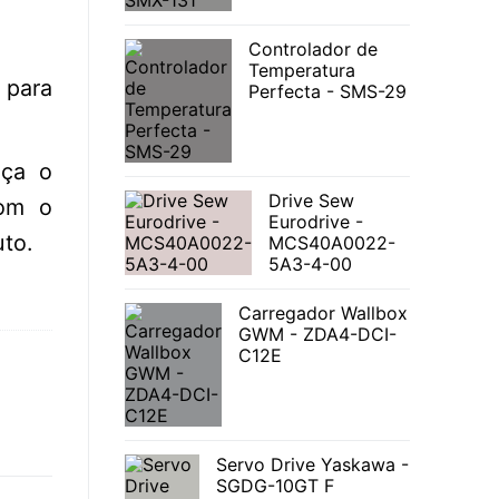
Controlador de
Temperatura
para
Perfecta - SMS-29
nça o
Drive Sew
com o
Eurodrive -
to.
MCS40A0022-
5A3-4-00
Carregador Wallbox
GWM - ZDA4-DCI-
C12E
Servo Drive Yaskawa -
SGDG-10GT F