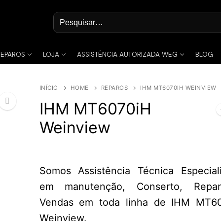
Pesquisar
por:
REPAROS
LOJA
ASSISTÊNCIA AUTORIZADA WEG
BLOG
INÍCIO
HOME
REPAROS
IHM MT6070IH WEINVIEW
IHM MT6070iH
Weinview
🔍
Somos Assistência Técnica Especial
em manutenção, Conserto, Repa
Vendas em toda linha de IHM MT6
Weinview.