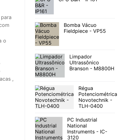
 para
 com
Bomba Vácuo
Fieldpiece - VP55
a o
Limpador
Ultrassônico
e
Branson - M8800H
e
acas ,
Régua
Potenciométrica
Novotechnik -
TLH-0400
PC Industrial
National
Instruments - IC-
3120