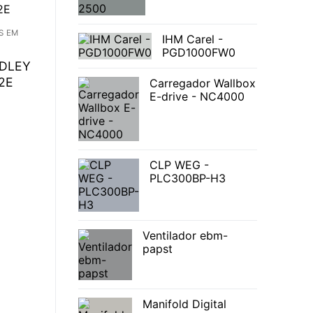
S EM
IHM Carel -
PGD1000FW0
ADLEY
2E
Carregador Wallbox
E-drive - NC4000
CLP WEG -
PLC300BP-H3
Ventilador ebm-
papst
Manifold Digital