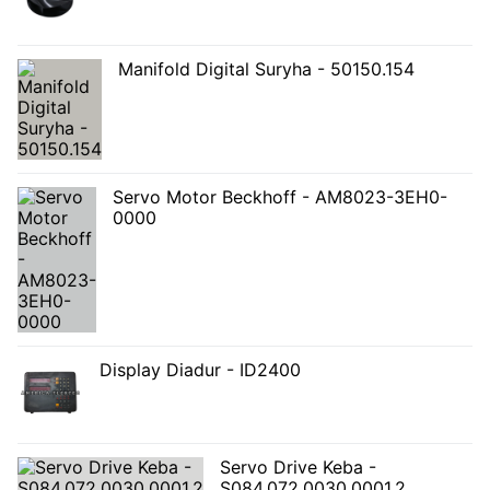
Manifold Digital Suryha - 50150.154
Servo Motor Beckhoff - AM8023-3EH0-
0000
Display Diadur - ID2400
Servo Drive Keba -
S084.072.0030.0001.2