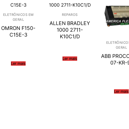
ELETRÔNICOS EM
REPAROS
GERAL
ALLEN BRADLEY
OMRON F150-
1000 2711-
C15E-3
K10C1/D
ELETRÔNICO
GERAL
ABB PROC
Ler mais
07-KR-
Ler mais
Ler mais