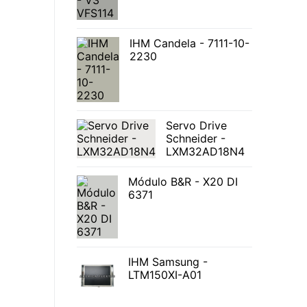
IHM Candela - 7111-10-
2230
Servo Drive
Schneider -
LXM32AD18N4
Módulo B&R - X20 DI
6371
IHM Samsung -
LTM150XI-A01