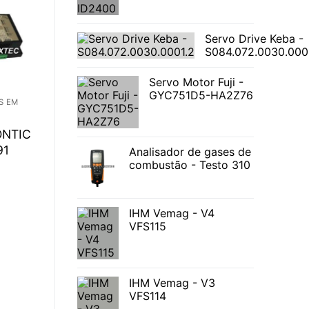
Servo Drive Keba -
S084.072.0030.000
Servo Motor Fuji -
GYC751D5-HA2Z76
S EM
ONTIC
91
Analisador de gases de
combustão - Testo 310
IHM Vemag - V4
VFS115
IHM Vemag - V3
VFS114