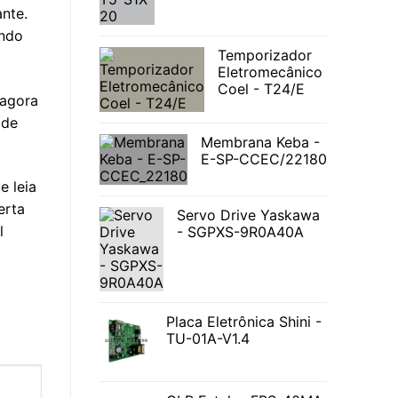
nte.
ando
Temporizador
Eletromecânico
Coel - T24/E
 agora
 de
Membrana Keba -
E-SP-CCEC/22180
e leia
erta
Servo Drive Yaskawa
l
- SGPXS-9R0A40A
Placa Eletrônica Shini -
TU-01A-V1.4