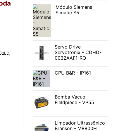
toda
Módulo Siemens -
Simatic S5
Servo Drive
Servotronix - CDHD-
62LD
,
0032AAF1-RO
CPU B&R - IP161
Bomba Vácuo
Fieldpiece - VP55
Limpador Ultrassônico
Branson - M8800H