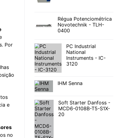
Régua Potenciométrica
Novotechnik - TLH-
e
0400
e
s. Por
PC Industrial
National
Instruments - IC-
3120
lhas
osição
IHM Senna
itos
Soft Starter Danfoss -
ia e
MCD6-0108B-T5-S1X-
20
sores
mos no