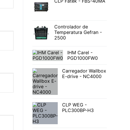
CLP Fatek - FBS-40MA
Controlador de
Temperatura Gefran -
2500
IHM Carel -
PGD1000FW0
Carregador Wallbox
E-drive - NC4000
CLP WEG -
PLC300BP-H3