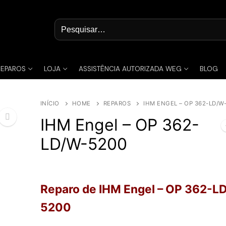
Pesquisar
por:
REPAROS
LOJA
ASSISTÊNCIA AUTORIZADA WEG
BLOG
INÍCIO
HOME
REPAROS
IHM ENGEL – OP 362-LD/W
IHM Engel – OP 362-
LD/W-5200
🔍
Reparo de IHM Engel – OP 362-L
5200