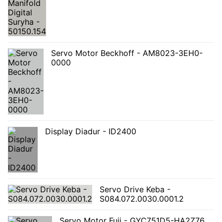
Servo Motor Beckhoff - AM8023-3EH0-
0000
Display Diadur - ID2400
Servo Drive Keba -
S084.072.0030.0001.2
Servo Motor Fuji - GYC751D5-HA2Z76