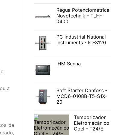
Régua Potenciométrica
Novotechnik - TLH-
0400
PC Industrial National
Instruments - IC-3120
IHM Senna
do
ou a
Soft Starter Danfoss -
MCD6-0108B-T5-S1X-
20
Temporizador
Eletromecânico
cos de
Coel - T24/E
rcado,