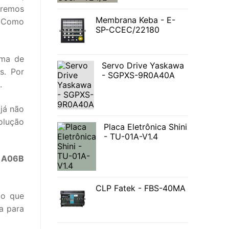
eremos
Membrana Keba - E-
. Como
SP-CCEC/22180
ima de
Servo Drive Yaskawa
s. Por
- SGPXS-9R0A40A
.
já não
olução
Placa Eletrônica Shini
- TU-01A-V1.4
 A06B
CLP Fatek - FBS-40MA
 o que
a para