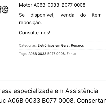
Motor A06B-0033-B077 0008.
Se disponível, venda do item 
reposição.
Consulte-nos!
Categorias:
Eletrônicos em Geral
,
Reparos
Tags:
A06B 0033 B077 0008
,
Fanuc
esa especializada em Assistência
nuc A06B 0033 B077 0008. Conserta