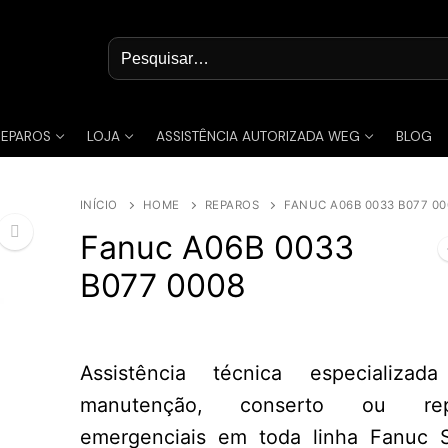
Pesquisar
por:
REPAROS
LOJA
ASSISTÊNCIA AUTORIZADA WEG
BLOG
INÍCIO
HOME
REPAROS
FANUC A06B 0033 B077 00
Fanuc A06B 0033
B077 0008
🔍
Assistência técnica especializa
manutenção, conserto ou rep
emergenciais em toda linha Fanuc 