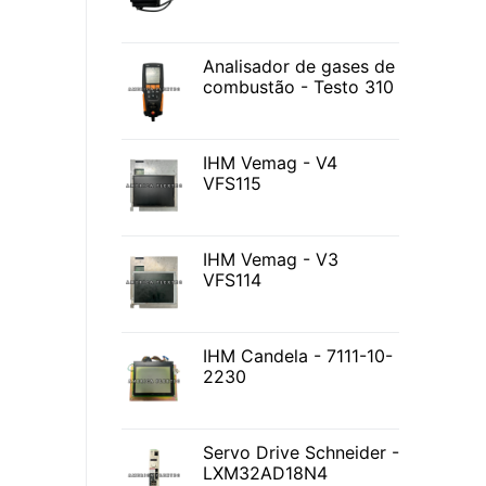
Analisador de gases de
combustão - Testo 310
IHM Vemag - V4
VFS115
IHM Vemag - V3
VFS114
IHM Candela - 7111-10-
2230
Servo Drive Schneider -
LXM32AD18N4