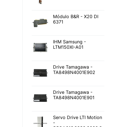
Módulo B&R - X20 DI
6371
IHM Samsung -
LTM150XI-A01
Drive Tamagawa -
TA8498N4001E902
Drive Tamagawa -
TA8498N4001E901
Servo Drive LTI Motion
-