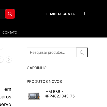
MINHA CONTA
CONTATO
08
Procurar:
CARRINHO
PRODUTOS NOVOS
da em
IHM B&R -
4PP482.1043-75
aros
Servo