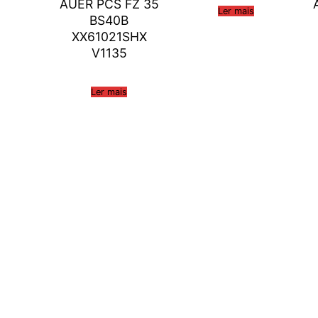
AUER PCS FZ 35
Ler mais
BS40B
XX61021SHX
V1135
Ler mais