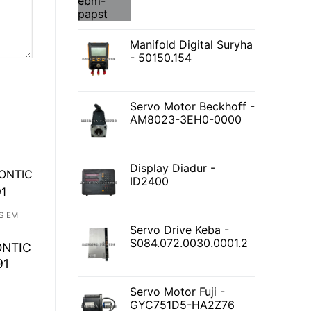
Manifold Digital Suryha
- 50150.154
Servo Motor Beckhoff -
AM8023-3EH0-0000
Display Diadur -
ID2400
S EM
Servo Drive Keba -
S084.072.0030.0001.2
ONTIC
91
Servo Motor Fuji -
GYC751D5-HA2Z76