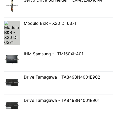
Servo Drive Schneider - LXM32AD18N4
Módulo B&R - X20 DI 6371
IHM Samsung - LTM150XI-A01
Drive Tamagawa - TA8498N4001E902
Drive Tamagawa - TA8498N4001E901