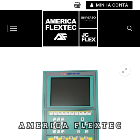
Pular
MINHA CONTA
para
o
conteúdo
Pesquisar por:
🔍