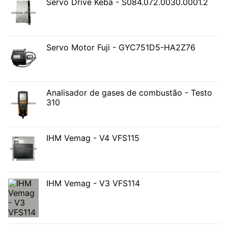
Servo Drive Keba - S084.072.0030.0001.2
Servo Motor Fuji - GYC751D5-HA2Z76
Analisador de gases de combustão - Testo
310
IHM Vemag - V4 VFS115
IHM Vemag - V3 VFS114