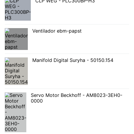
CLP WEG - PLC300BP-H3
Ventilador ebm-papst
Manifold Digital Suryha - 50150.154
Servo Motor Beckhoff - AM8023-3EH0-
0000