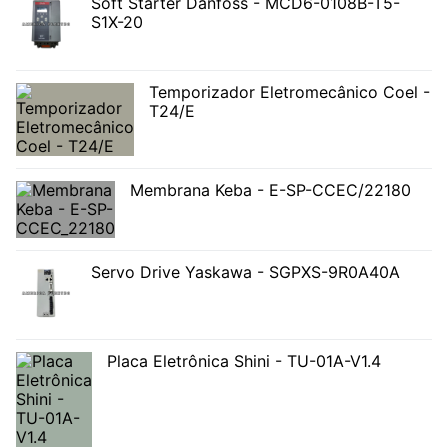
Soft Starter Danfoss - MCD6-0108B-T5-
S1X-20
Temporizador Eletromecânico Coel -
T24/E
Membrana Keba - E-SP-CCEC/22180
Servo Drive Yaskawa - SGPXS-9R0A40A
Placa Eletrônica Shini - TU-01A-V1.4