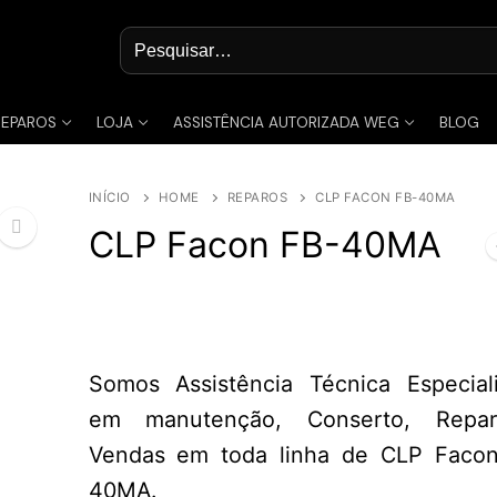
Pesquisar
por:
REPAROS
LOJA
ASSISTÊNCIA AUTORIZADA WEG
BLOG
INÍCIO
HOME
REPAROS
CLP FACON FB-40MA
CLP Facon FB-40MA
🔍
Somos Assistência Técnica Especial
em manutenção, Conserto, Repa
Vendas em toda linha de CLP Faco
40MA.