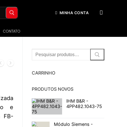
MINHA CONTA
CONTATO
Procurar:
CARRINHO
PRODUTOS NOVOS
izada
IHM B&R -
4PP482.1043-75
ro e
n FB-
Módulo Siemens -