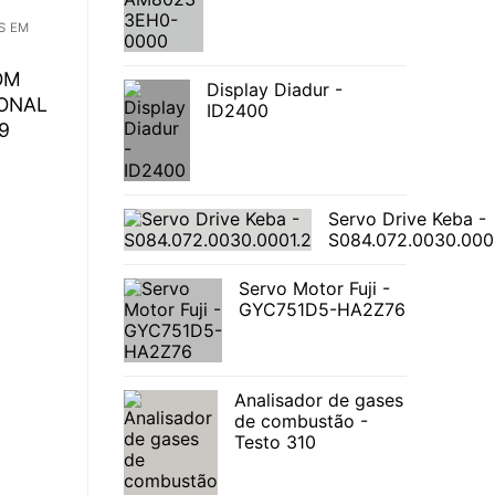
S EM
OM
Display Diadur -
IONAL
ID2400
9
Servo Drive Keba -
S084.072.0030.000
Servo Motor Fuji -
GYC751D5-HA2Z76
Analisador de gases
de combustão -
Testo 310