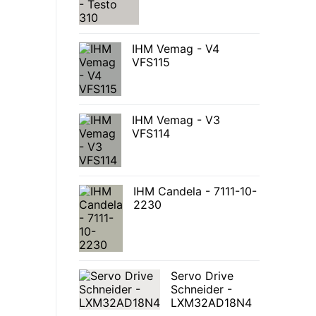
IHM Vemag - V4
VFS115
IHM Vemag - V3
VFS114
IHM Candela - 7111-10-
2230
Servo Drive
Schneider -
LXM32AD18N4