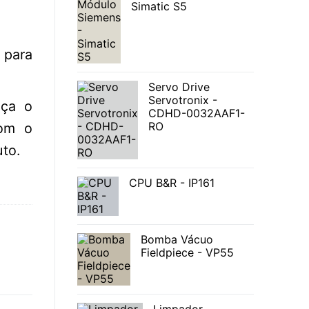
Simatic S5
para
Servo Drive
Servotronix -
nça o
CDHD-0032AAF1-
RO
com o
to.
CPU B&R - IP161
Bomba Vácuo
Fieldpiece - VP55