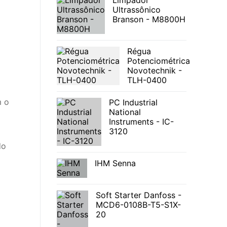
Limpador
Ultrassônico
Branson - M8800H
Régua
Potenciométrica
Novotechnik -
TLH-0400
m o
PC Industrial
National
Instruments - IC-
3120
do
IHM Senna
Soft Starter Danfoss -
MCD6-0108B-T5-S1X-
20