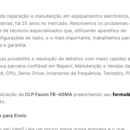
de reparação e manutenção em equipamentos eletrônicos,
ústrias, há 25 anos no mercado. Resolvemos os problemas
 de técnicos especializados que, utilizando aparelhos de
nfigurações de teste, e o mais importante, trabalhamos par
 e garantia.
s possibilita a resolução de defeitos com maior rapidez 
sua parceira confiável em Reparo, Manutenção e Vendas d
, CPU, Servo Drive, Inversores de frequência, Teclados, Pl
plicação de
CLP Facon FB-40MA
preenchendo seu
formulá
to.
 para Envio
.
 o seu item? Leia um pouco sobre nossa empresa e o que