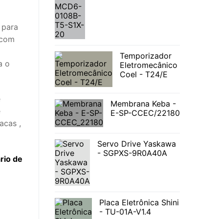
 para
 com
Temporizador
a o
Eletromecânico
Coel - T24/E
e
Membrana Keba -
e
E-SP-CCEC/22180
acas ,
Servo Drive Yaskawa
- SGPXS-9R0A40A
rio de
Placa Eletrônica Shini
- TU-01A-V1.4