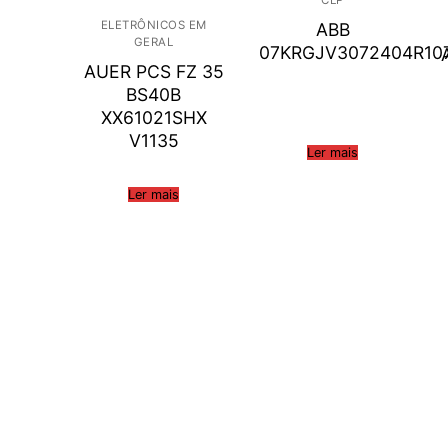
ELETRÔNICOS EM
ABB
GERAL
07KRGJV3072404R10
AUER PCS FZ 35
BS40B
XX61021SHX
V1135
Ler mais
Ler mais