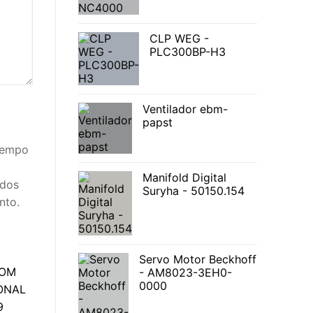
CLP WEG -
PLC300BP-H3
Ventilador ebm-
papst
 tempo
Manifold Digital
idos
Suryha - 50150.154
nto.
Servo Motor Beckhoff
- AM8023-3EH0-
0000