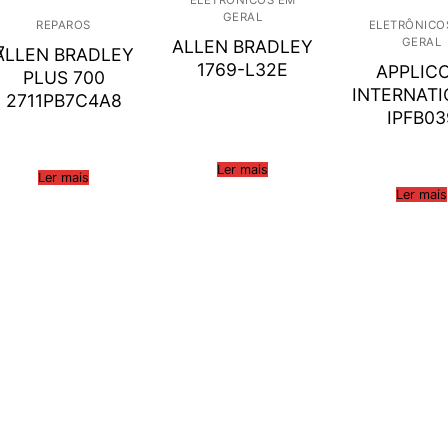
GERAL
REPAROS
ELETRÔNICO
GERAL
ALLEN BRADLEY
7
ALLEN BRADLEY
1769-L32E
APPLIC
PLUS 700
INTERNAT
2711PB7C4A8
IPFB03
Ler mais
Ler mais
Ler mais