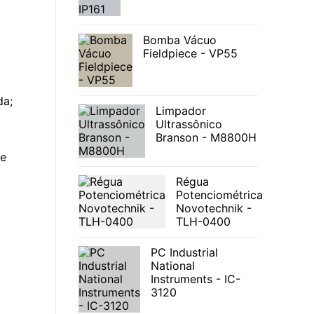
Bomba Vácuo
Fieldpiece - VP55
da;
Limpador
Ultrassônico
Branson - M8800H
 e
Régua
Potenciométrica
Novotechnik -
TLH-0400
PC Industrial
National
Instruments - IC-
3120