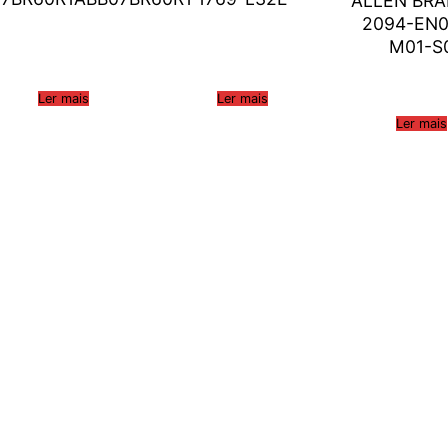
ALLEN BR
2094-EN
M01-S
Ler mais
Ler mais
Ler mais