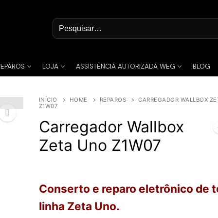
Pesquisar
por:
REPAROS
LOJA
ASSISTÊNCIA AUTORIZADA WEG
BLOG
INÍCIO
HOME
REPAROS
CARREGADOR WALLBOX ZE
Z1W07
Carregador Wallbox
Zeta Uno Z1W07
🔍
Conserto e reparo eletrônico de 
linha Zeta Uno
.