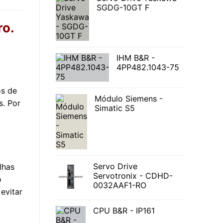
SGDG-10GT F
ro.
IHM B&R -
4PP482.1043-75
os de
Módulo Siemens -
s. Por
Simatic S5
Servo Drive
lhas
Servotronix - CDHD-
o
0032AAF1-RO
evitar
CPU B&R - IP161