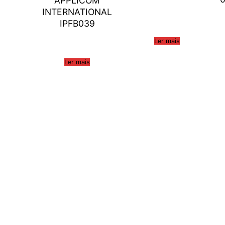
APPLICOM
INTERNATIONAL
IPFB039
Ler mais
Ler mais