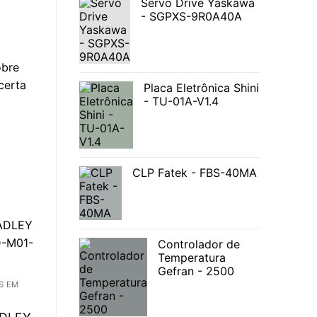
Servo Drive Yaskawa
- SGPXS-9R0A40A
obre
certa
Placa Eletrônica Shini
- TU-01A-V1.4
CLP Fatek - FBS-40MA
Controlador de
Temperatura
Gefran - 2500
S EM