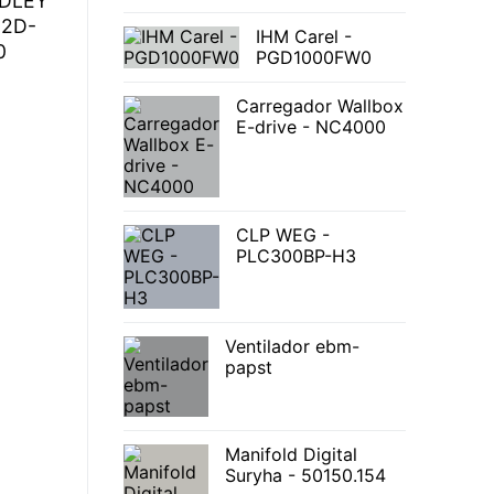
ADLEY
02D-
IHM Carel -
0
PGD1000FW0
Carregador Wallbox
E-drive - NC4000
CLP WEG -
PLC300BP-H3
Ventilador ebm-
papst
Manifold Digital
Suryha - 50150.154