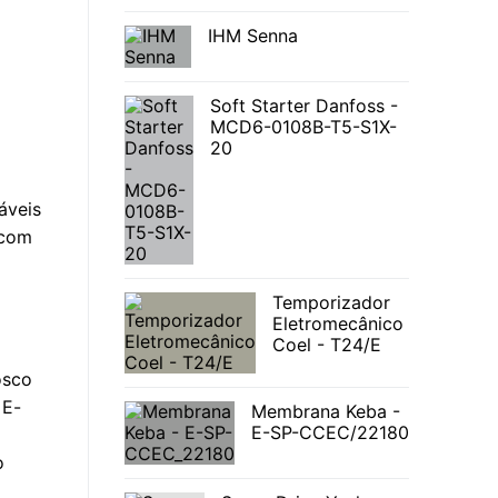
IHM Senna
Soft Starter Danfoss -
MCD6-0108B-T5-S1X-
20
áveis
 com
Temporizador
Eletromecânico
Coel - T24/E
osco
 E-
Membrana Keba -
E-SP-CCEC/22180
o