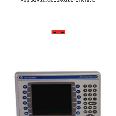
ABB GJR5253000R0260-07KT97D
Ler mais