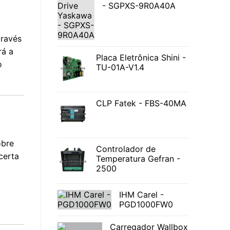
- SGPXS-9R0A40A
través
rá a
Placa Eletrônica Shini -
o
TU-01A-V1.4
CLP Fatek - FBS-40MA
obre
Controlador de
certa
Temperatura Gefran -
2500
IHM Carel -
PGD1000FW0
Carregador Wallbox