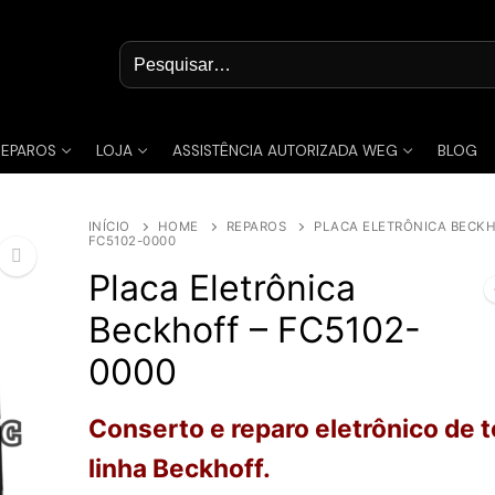
Pesquisar
por:
REPAROS
LOJA
ASSISTÊNCIA AUTORIZADA WEG
BLOG
INÍCIO
HOME
REPAROS
PLACA ELETRÔNICA BECKH
FC5102-0000
Placa Eletrônica
Beckhoff – FC5102-
🔍
0000
Conserto e reparo eletrônico de 
linha Beckhoff.