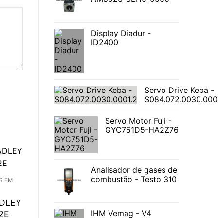
Display Diadur -
ID2400
Servo Drive Keba -
S084.072.0030.000
Servo Motor Fuji -
GYC751D5-HA2Z76
Analisador de gases de
combustão - Testo 310
S EM
ADLEY
IHM Vemag - V4
2E