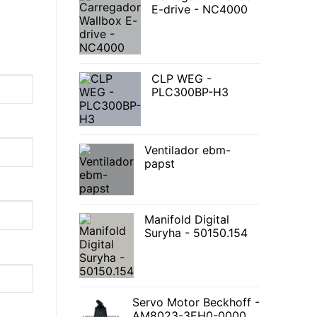
E-drive - NC4000
CLP WEG -
PLC300BP-H3
Ventilador ebm-
papst
Manifold Digital
Suryha - 50150.154
Servo Motor Beckhoff -
AM8023-3EH0-0000