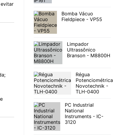
evitar
Bomba Vácuo
Fieldpiece - VP55
Limpador
Ultrassônico
Branson - M8800H
Régua
da;
Potenciométrica
Novotechnik -
TLH-0400
 e
PC Industrial
National
Instruments - IC-
3120