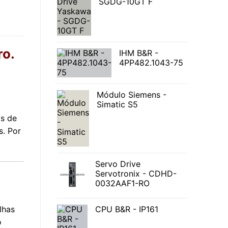
SGDG-10GT F
ro.
IHM B&R -
4PP482.1043-75
Módulo Siemens -
Simatic S5
os de
s. Por
Servo Drive
Servotronix - CDHD-
0032AAF1-RO
lhas
CPU B&R - IP161
o