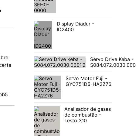
o
Display Diadur -
ID2400
obre
Servo Drive Keba -
certa
S084.072.0030.000
Servo Motor Fuji -
GYC751D5-HA2Z76
3bb5
Analisador de gases
de combustão -
Testo 310