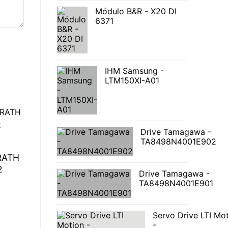
Módulo B&R - X20 DI
6371
IHM Samsung -
LTM150XI-A01
Drive Tamagawa -
TA8498N4001E902
RATH
2
Drive Tamagawa -
TA8498N4001E901
Servo Drive LTI Mo
-