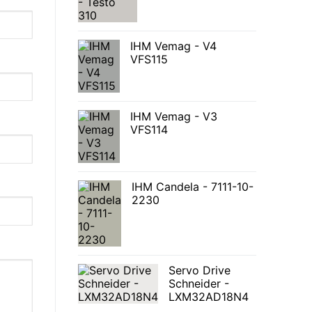
IHM Vemag - V4
VFS115
IHM Vemag - V3
VFS114
IHM Candela - 7111-10-
2230
Servo Drive
Schneider -
LXM32AD18N4