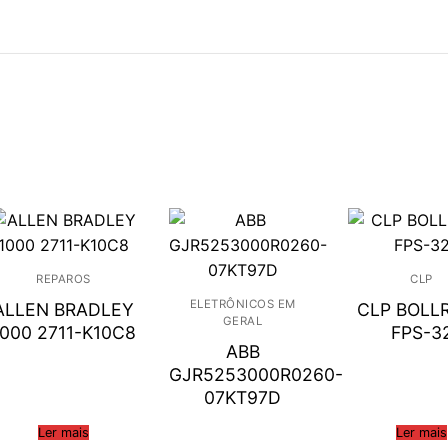
REPAROS
CLP
ELETRÔNICOS EM
ALLEN BRADLEY
CLP BOLL
GERAL
1000 2711-K10C8
FPS-3
ABB
GJR5253000R0260-
07KT97D
Ler mais
Ler mais