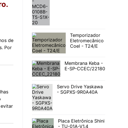
ro.
Temporizador
nos de
Eletromecânico
Coel - T24/E
s. Por
Membrana Keba -
E-SP-CCEC/22180
Servo Drive Yaskawa
lhas
- SGPXS-9R0A40A
o
evitar
Placa Eletrônica Shini
- TU-01A-V1.4