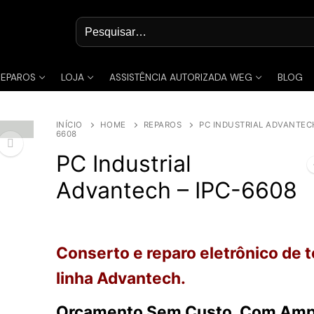
Pesquisar
por:
REPAROS
LOJA
ASSISTÊNCIA AUTORIZADA WEG
BLOG
INÍCIO
HOME
REPAROS
PC INDUSTRIAL ADVANTECH
6608
PC Industrial
Advantech – IPC-6608
🔍
Conserto e reparo eletrônico de 
linha Advantech.
Orçamento Sem Custo, Com Amp