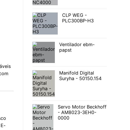
CLP WEG -
PLC300BP-H3
Ventilador ebm-
papst
áveis
Manifold Digital
 com
Suryha - 50150.154
Servo Motor Beckhoff
- AM8023-3EH0-
0000
sco
 E-