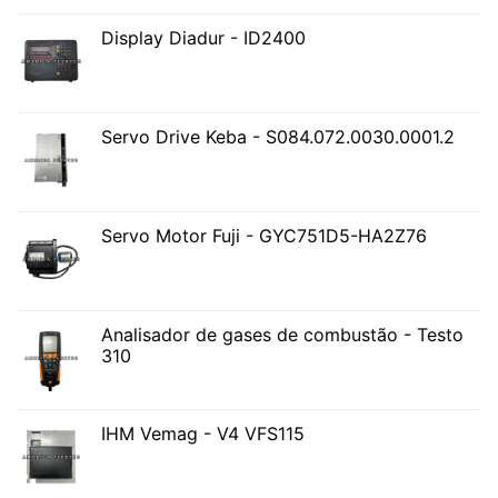
Display Diadur - ID2400
Servo Drive Keba - S084.072.0030.0001.2
Servo Motor Fuji - GYC751D5-HA2Z76
Analisador de gases de combustão - Testo
310
IHM Vemag - V4 VFS115