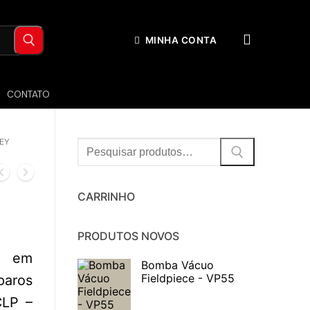
MINHA CONTA
CONTATO
LEY
Procurar:
CARRINHO
PRODUTOS NOVOS
da em
Bomba Vácuo
Fieldpiece - VP55
aros
CLP –