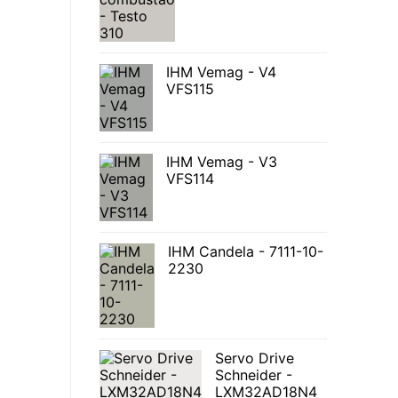
IHM Vemag - V4
VFS115
IHM Vemag - V3
VFS114
IHM Candela - 7111-10-
2230
Servo Drive
Schneider -
LXM32AD18N4