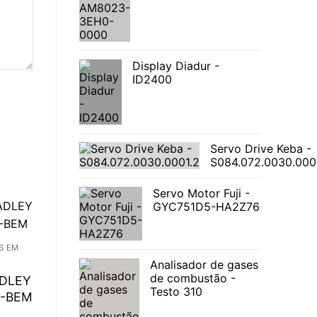
Display Diadur -
ID2400
Servo Drive Keba -
S084.072.0030.000
Servo Motor Fuji -
GYC751D5-HA2Z76
S EM
Analisador de gases
de combustão -
ADLEY
Testo 310
5-BEM