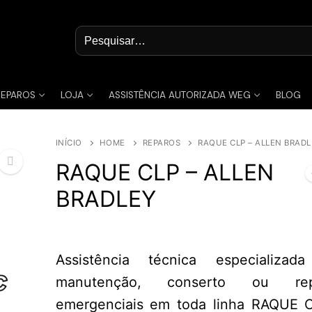
Pesquisar
por:
REPAROS
LOJA
ASSISTÊNCIA AUTORIZADA WEG
BLOG
INÍCIO
HOME
REPAROS
RAQUE CLP – ALLEN BRAD
RAQUE CLP – ALLEN
BRADLEY
🔍
Assistência técnica especializa
manutenção, conserto ou rep
emergenciais em toda linha RAQUE 