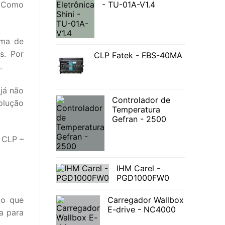
- TU-01A-V1.4
. Como
ima de
s. Por
CLP Fatek - FBS-40MA
.
já não
Controlador de
olução
Temperatura
Gefran - 2500
 CLP –
IHM Carel -
PGD1000FW0
 o que
Carregador Wallbox
E-drive - NC4000
a para