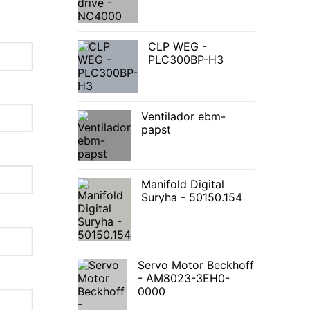
CLP WEG -
PLC300BP-H3
Ventilador ebm-
papst
Manifold Digital
Suryha - 50150.154
Servo Motor Beckhoff
- AM8023-3EH0-
0000