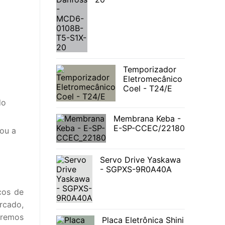
Temporizador
Eletromecânico
Coel - T24/E
do
Membrana Keba -
E-SP-CCEC/22180
ou a
Servo Drive Yaskawa
- SGPXS-9R0A40A
cos de
rcado,
eremos
Placa Eletrônica Shini