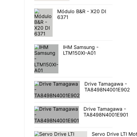
Módulo B&R - X20 DI
6371
IHM Samsung -
LTM150XI-A01
Drive Tamagawa -
TA8498N4001E902
Drive Tamagawa -
TA8498N4001E901
Servo Drive LTI Mo