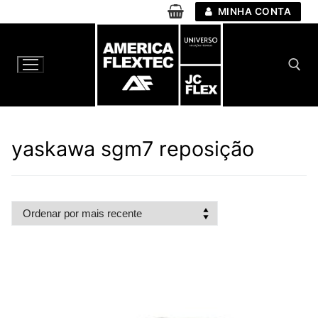
Pular
MINHA CONTA
para
o
conteúdo
Pesquisar por:
yaskawa sgm7 reposição