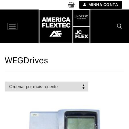
Pular
MINHA CONTA
para
o
conteúdo
Pesquisar por:
WEGDrives