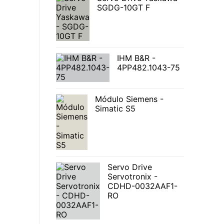
SGDG-10GT F
IHM B&R -
4PP482.1043-75
Módulo Siemens -
Simatic S5
Servo Drive
Servotronix -
CDHD-0032AAF1-
RO