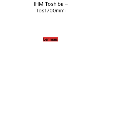
IHM Toshiba –
Tos1700mmi
Ler mais