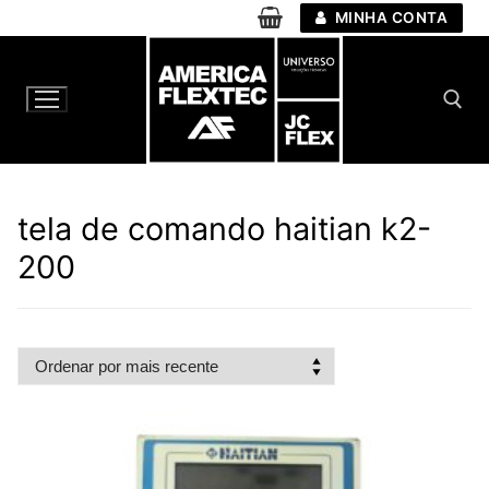
Pular
MINHA CONTA
para
o
conteúdo
Pesquisar por:
tela de comando haitian k2-
200