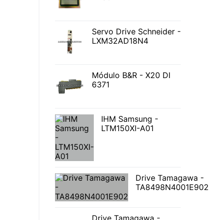
Servo Drive Schneider -
LXM32AD18N4
Módulo B&R - X20 DI
6371
IHM Samsung -
LTM150XI-A01
Drive Tamagawa -
TA8498N4001E902
Drive Tamagawa -