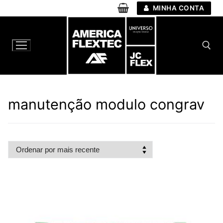
Pular
MINHA CONTA
para
o
conteúdo
Pesquisar por:
manutenção modulo congrav