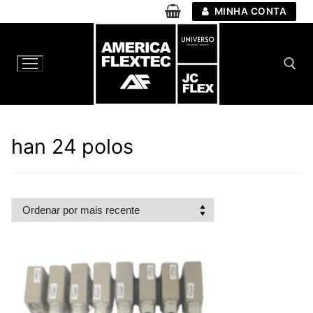
Pular
MINHA CONTA
para
o
conteúdo
Pesquisar por:
han 24 polos