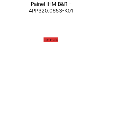
Painel IHM B&R –
4PP320.0653-K01
Ler mais